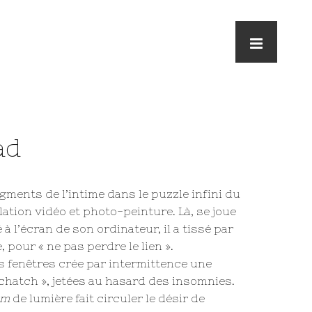
ad
gments de l’intime dans le puzzle infini du
llation vidéo et photo-peinture. Là, se joue
 à l’écran de son ordinateur, il a tissé par
pour « ne pas perdre le lien ».
es fenêtres crée par intermittence une
chatch », jetées au hasard des insomnies.
um
de lumière fait circuler le désir de