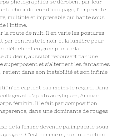
corps photographiés se dérobent par leur
par le choix de leur découpage, l’empreinte
ère, multiple et imprenable qui hante sous
e l’intime.
 la route de nuit. Il en varie les postures
 par contraste le noir et la lumière pour
se détachent en gros plan de la
té du désir, aussitôt recouvert par une
se superposent et s’alternent les fantasmes
retient dans son instabilité et son infinie
tif n’en captent pas moins le regard. Dans
e collages et d’aplats acryliques, Ammar
rps féminin. Il le fait par composition
ransparence, dans une dominante de rouges
 sexe de la femme devenue palimpseste sous
paysages. C’est comme si, par interaction