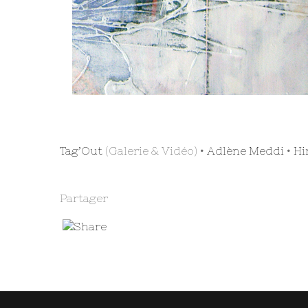
Tag’Out
(Galerie & Vidéo) •
Adlène Meddi
•
Hi
Partager