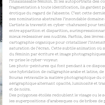
l’insaisissable féminin. Si les autoportraits des 
fragmentation à toute identification, ils gardent 
érotique du regard de l’absente. C’est cette derni
ses nominations abstraites l’insondable domaine d
L’artiste la travestit en cyber-chahrazed pour tenir
entre apparition et disparition, surimpressionnant
mieux redessiner ses nudités. Parfois, des lèvres 
cartographie organique pour cristalliser l’intensi
saturation de l’écran. Cette subtile animation où 
du féminin par écriture et image photographiques, 
re-prise le cyber-voyeur.
Les photo-peintures qui font pendant à ce disposi
une hybridation de calligraphie arabe et latine, d
Bouras retravaille la matière photographique du co
sérigraphique alternant opacité, luminosité et t
et de noirs.
Des polygones étoilés redoublent le visage ou le
les superpositions d’arabesques ou de bribes de 