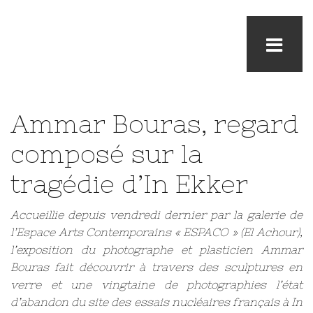
Ammar Bouras, regard
composé sur la
tragédie d’In Ekker
Accueillie depuis vendredi dernier par la galerie de
l’Espace Arts Contemporains « ESPACO » (El Achour),
l’exposition du photographe et plasticien Ammar
Bouras fait découvrir à travers des sculptures en
verre et une vingtaine de photographies l’état
d’abandon du site des essais nucléaires français à In