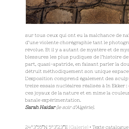
sur tous ceux qui ont eu la malchance de naî
d’une violente chorégraphie tant le photograp
révolue. Et il y a autant de mystère et de m
blessures les plus pudiques de l’histoire d
part, quasi-apatride, en faisant parler la d
détruit méthodiquement son unique espace 
L’exposition comprend également des sculpt
treize essais nucléaires réalisés à In Ekker 
ces joyaux de la nature et en mime la couleur
banale expérimentation.
Sarah Haidar
(le soir d’Algérie).
24°3′55″N 5°3′23″E
(Galerie) •
Texte catalogue