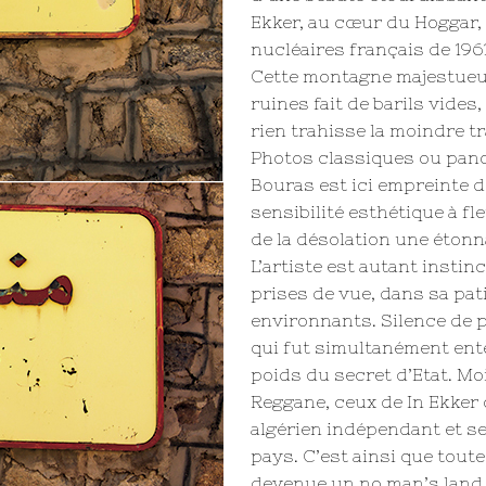
Ekker, au cœur du Hoggar, 
nucléaires français de 1961
Cette montagne majestueu
ruines fait de barils vides
rien trahisse la moindre t
Photos classiques ou pan
Bouras est ici empreinte d
sensibilité esthétique à f
de la désolation une étonn
L’artiste est autant instin
prises de vue, dans sa pat
environnants. Silence de p
qui fut simultanément ent
poids du secret d’Etat. Mo
Reggane, ceux de In Ekker 
algérien indépendant et se
pays. C’est ainsi que tout
devenue un no man’s land 