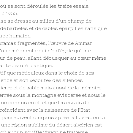
où se sont déroulés les treize essais
 à 1966.
se se dresse au milieu d’un champ de
, de barbelés et de câbles éparpillés sans que
race humaine.
oramas fragmentés, l’œuvre de Ammar
’une mélancolie qui n’a d’égale qu’une
leur de peau, allant débusquer au cœur même
ante beauté plastique.
ctif que méticuleux dans le choix de ses
ience et son «écoute» des silences
ierre et de sable mais aussi de la mémoire
errée sous la montagne éviscérée et sous le
ins connus en effet que les essais de
coïncident avec la naissance de l’Etat
 poursuivent cinq ans après la libération du
e une région sublime du désert algérien est
où aucun souffle vivant ne traverse