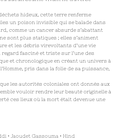
 déchets hideux, cette terre renferme
les un poison invisible qui se balade dans
ard, comme un cancer absurde s’abattant
ne sont plus statiques ; elles s’animent
re et les débris virevoltants d’une vie
regard fasciné et triste sur l’une des
ique et chronologique en créant un univers à
 l’Homme, pris dans la folie de sa puissance,
ue les autorités coloniales ont donnés aux
semble vouloir rendre leur beauté originelle à
erté ces lieux où la mort était devenue une
ddi
•
Jaoudet Gassouma
•
Hind