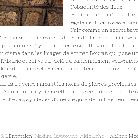
l’obscurité des lieux.
Habitée par le métal et les
également dans ses entrail
l’air comme un secret bav
tre dans ce coin maudit du monde. En cela, les images 
he a réussi à y incorporer le souffle violent de la natu
ysticisme dans les images de Ammar Bouras qui pose un 
e l’Algérie et qui va au-delà du cantonnement géograph
ouleur de la terre elle-même en ces temps renouvelés où
de vie.
ures en verre mimant les noms de pierres précieuses q
: détournant le cynisme effarant de ce lexique, l’artiste 
 et l’éclat, symboles d’une vie qui a définitivement dés
&
L’Entretien
(Nadira Laggoune-Aklouche) •
Adlène Me