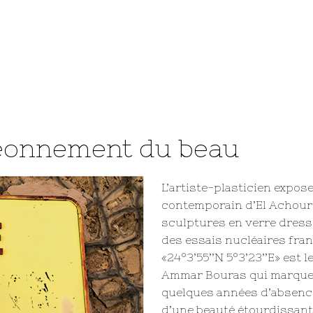
geonnement du beau
L’artiste-plasticien expose 
contemporain d’El Achour 
sculptures en verre dress
des essais nucléaires fran
«24°3’55’’N 5°3’23’’E» est 
Ammar Bouras qui marque s
quelques années d’absence.
d’une beauté étourdissante