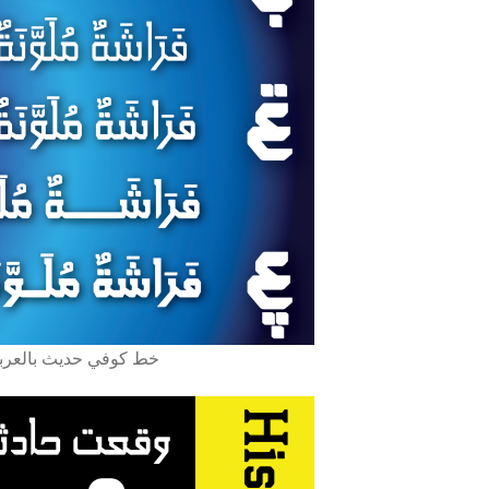
ipts Arabe, Farsi, Ourdou et latin خط كوفي حديث بالعربي واللاتيني