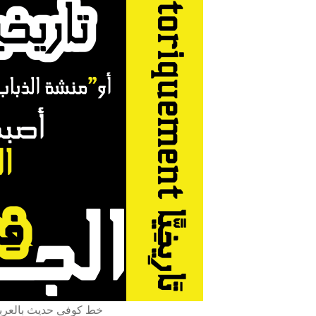
ipts Arabe, Farsi, Ourdou et latin خط كوفي حديث بالعربي واللاتيني