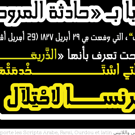
Grafikar Kufi. supporte les Scr