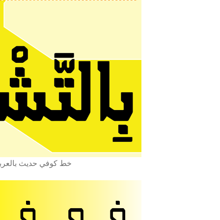
ipts Arabe, Farsi, Ourdou et latin خط كوفي حديث بالعربي واللاتيني