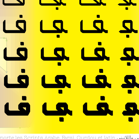
Grafikar Kufi. supporte les Scr