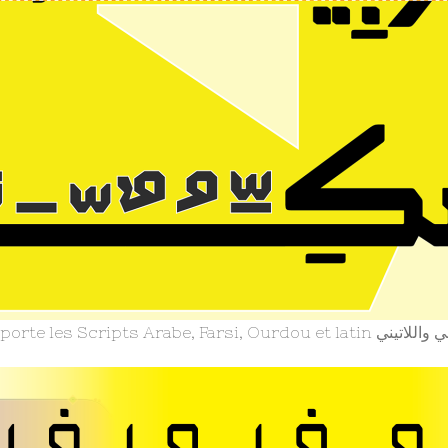
Grafikar Kufi. supporte les Scr