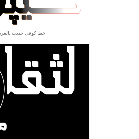
ipts Arabe, Farsi, Ourdou et latin خط كوفي حديث بالعربي واللاتيني