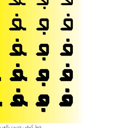
ipts Arabe, Farsi, Ourdou et latin خط كوفي حديث بالعربي واللاتيني