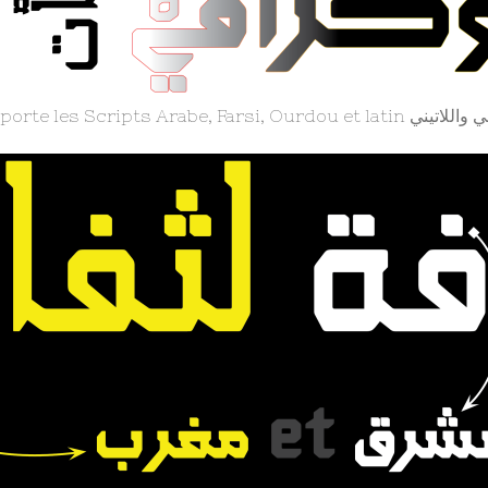
Grafikar Kufi. supporte les Scr