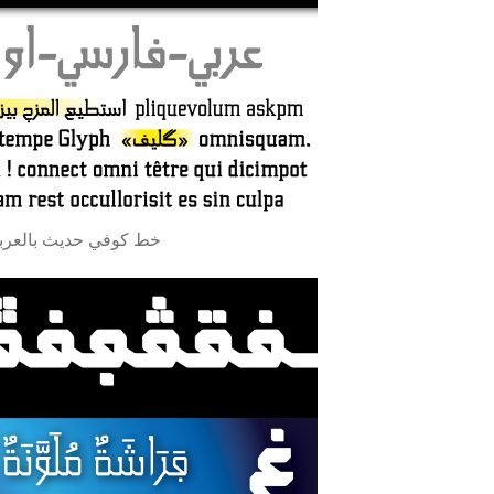
ipts Arabe, Farsi, Ourdou et latin خط كوفي حديث بالعربي واللاتيني