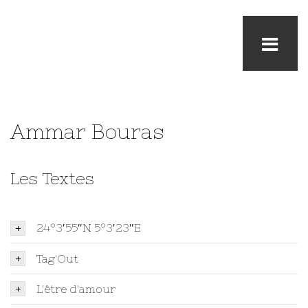
Ammar Bouras
Les Textes
24°3′55″N 5°3′23″E
Tag'Out
L'être d'amour